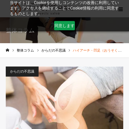
当サイトは、Cookieを使用しコンテンツの改善に利用してい
ます。アクセスを継続することでCookie情報の利用に同意す
るものとします。
同意します
整体コラム
整体コラム
からだの不思議
ハイアーチ・凹足（おうそく）【足の調整】
ホーム
からだの不思議