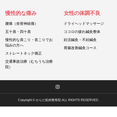
慢性的な痛み
女性の体調不良
腰痛（坐骨神経痛）
ドライヘッドマッサージ
五十肩・四十肩
ココロの疲れ鍼灸整体
慢性的な肩こり・首こりでお
妊活鍼灸・不妊鍼灸
悩みの方へ
胃腸改善鍼灸コース
ストレートネック矯正
交通事故治療（むちうち治療
院）
Copyright © からだ筋肉整骨院 ALL RIGHTS RESERVED.