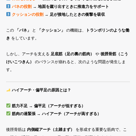
バネの役割
→
地面を蹴り出すときに推進力をサポート
クッションの役割
→
足が接地したときの衝撃を吸収
この
「バネ」
と
「クッション」
の機能は、
トランポリンのような働
き
をしています。
しかし、アーチを支える
足底筋（足の裏の筋肉）
や
後脛骨筋（こう
けいこつきん）
のバランスが崩れると、次のような問題が発生しま
す。
ハイアーチ・偏平足の原因とは？
筋力不足 → 偏平足（アーチが低すぎる）
筋肉の過緊張 → ハイアーチ（アーチが高すぎる）
後脛骨筋は
内側縦アーチ（土踏まず）
を形成する重要な筋肉で、こ