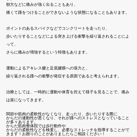
朝方などに痛みが強く出ることもあり、
痛くて踵をつけることができないような状態になることもあります。
ポイントのあるスパイクなどでコンクリートを走ったり、
歩いたりすることなどによる突き上げる衝撃を繰り返されることによ
って、
さらに痛みが増強するという特徴もあります。
運動によるアキレス腱と足底腱膜への張力と、
繰り返される踵への衝撃が発症する原因であると考えられます。
治療としては、一時的に運動や体育を控えて様子を見ることで、痛み
は楽になってきます。
関節や筋肉の柔軟性がなくなり、走ったり、歩いたりする際に
からだの連動性が悪くなり、それが踵へのストレスとなっていること
が多々あります。
からだ筋肉整体院では歩行動作や
からだの柔軟性などを検査し、必要なストレッチを指導することがで
きます！お困りのことがありましたらご相談ください！