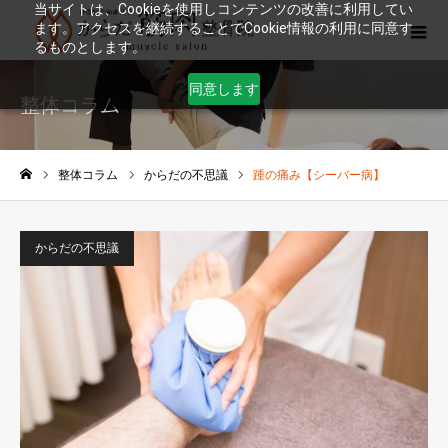
当サイトは、Cookieを使用しコンテンツの改善に利用してい
ます。アクセスを継続することでCookie情報の利用に同意す
るものとします。
同意します
整体コラム
整体コラム
からだの不思議
踵の痛み【シーバー病】
ホーム
からだの不思議