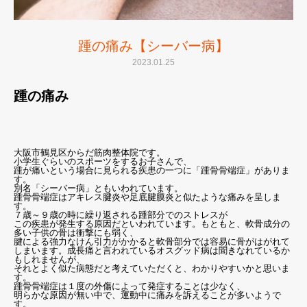
踵の痛み【シーバー病】
2023.01.25
踵の痛み
大阪市鶴見区からだ筋肉整体院です。
小学生ぐらいのスポーツをするお子さんで、
踵が痛いという場合に見られる疾患の一つに「踵骨骨端症」がありま
す。
別名「シーバー病」ともいわれています。
踵骨骨端症はアキレス腱炎や足底腱膜炎と似たような痛みを呈しま
す。
７歳～９歳の時に繰り返される踵部分でのストレスが
この疾患が発生する原因だといわれています。もともと、軟骨成分の
多い子供の骨は衝撃にも弱く、
腱による強力なけん引力がかかると軟骨部分では容易に骨がはがれて
しまいます。成長痛と言われているオスグッド病は聞きなれているか
もしれませんが、
それとよく似た病態だと考えていただくと、わかりやすいかと思いま
す。
踵骨骨端症は１度の外傷によって発症することは少なく、
明らかな原因が無い中で、運動中に痛みを訴えることが多いようで
す。