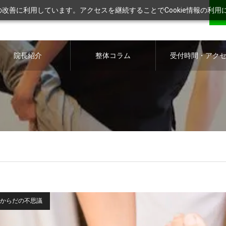
ツの改善に利用しています。アクセスを継続することでCookie情報の利
院長紹介
整体コラム
受付時間・アク
ス
からだの不思議