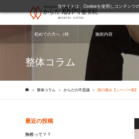
当サイトは、Cookieを使用しコンテン
初めての方へ（特
施術内容
徴・料金につい
整体コラム
て）
整体コラム
からだの不思議
踵の痛み【シーバー病】
ホーム
最近の投稿
胸椎って？？