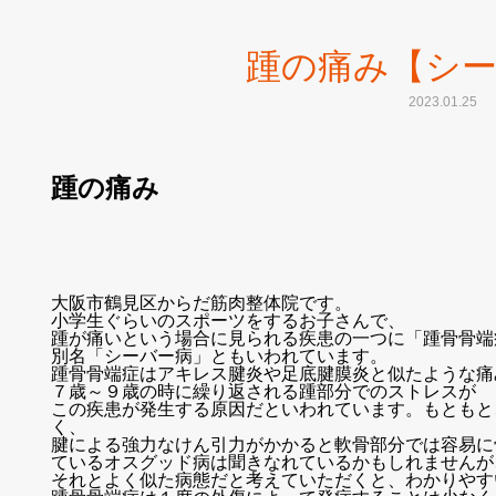
踵の痛み【シ
2023.01.25
踵の痛み
大阪市鶴見区からだ筋肉整体院です。
小学生ぐらいのスポーツをするお子さんで、
踵が痛いという場合に見られる疾患の一つに「踵骨骨端
別名「シーバー病」ともいわれています。
踵骨骨端症はアキレス腱炎や足底腱膜炎と似たような痛
７歳～９歳の時に繰り返される踵部分でのストレスが
この疾患が発生する原因だといわれています。もともと
く、
腱による強力なけん引力がかかると軟骨部分では容易に
ているオスグッド病は聞きなれているかもしれませんが
それとよく似た病態だと考えていただくと、わかりやす