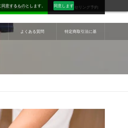
用に同意するものとします。
同意します
お友達登録はコチラ
無料カウンセリング予約
セ
よくある質問
特定商取引法に基
づく表示について