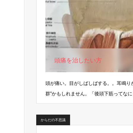
頭痛を治したい方
頭が痛い。目がしばしばする。。耳鳴り
群”かもしれません。「後頭下筋ってな
と、ここに密集している…
からだの不思議