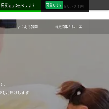
用に同意するものとします。
同意します
お友達登録はコチラ
無料カウンセリング予約
セ
よくある質問
特定商取引法に基
づく表示について
す。
療をお届けします。