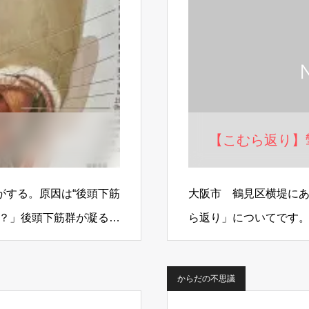
【こむら返り】
がする。原因は“後頭下筋
大阪市 鶴見区横堤に
に？」後頭下筋群が凝る
ら返り」についてです
筋）が急激に収縮する
からだの不思議