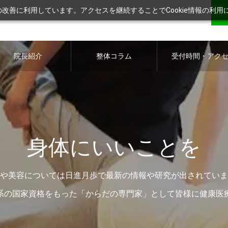
ツの改善に利用しています。アクセスを継続することでCookie情報の利
院長紹介
整体コラム
受付時間・アク
ス
身体にいいことを
や美容については日進月歩で最新の情報や研究が出されていま
系の国家資格をもった「からだの専門家」として皆様に健康医