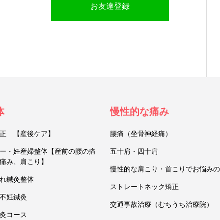
お友達登録
体
慢性的な痛み
正 【産後ケア】
腰痛（坐骨神経痛）
ー・妊産婦整体【産前の腰の痛
五十肩・四十肩
痛み、肩こり】
慢性的な肩こり・首こりでお悩みの
れ鍼灸整体
ストレートネック矯正
不妊鍼灸
交通事故治療（むちうち治療院）
灸コース