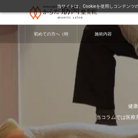
当サイトは、Cookieを使用しコンテン
初めての方へ（特
施術内容
徴・料金につい
て）
健康
当コラムでは医療