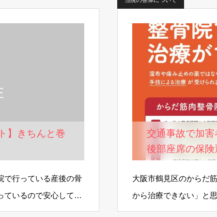
当院の整体について
ト】きちんと巻
交通事故で加害
後部座席の保険
院で行っている産後の骨
大阪市鶴見区のからだ筋
っているので安心して受
から治療できない」と
「自分が加害者…