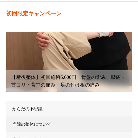
初回限定キャンペーン
み、腰痛・
【鍼灸初回治療】6,600円〜 腰痛・坐骨神経
こり・首こり・頭痛・眼精疲労
からだの不思議
当院の整体について