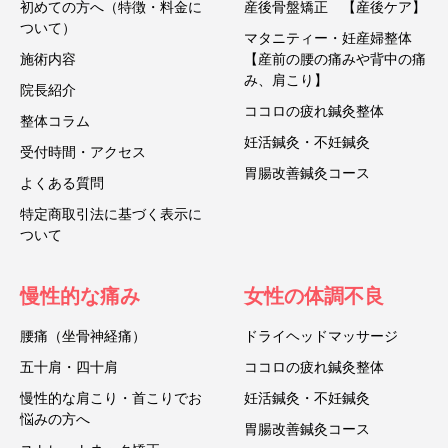
初めての方へ（特徴・料金に
産後骨盤矯正 【産後ケア】
ついて）
マタニティー・妊産婦整体
施術内容
【産前の腰の痛みや背中の痛
み、肩こり】
院長紹介
ココロの疲れ鍼灸整体
整体コラム
妊活鍼灸・不妊鍼灸
受付時間・アクセス
胃腸改善鍼灸コース
よくある質問
特定商取引法に基づく表示に
ついて
慢性的な痛み
女性の体調不良
腰痛（坐骨神経痛）
ドライヘッドマッサージ
五十肩・四十肩
ココロの疲れ鍼灸整体
慢性的な肩こり・首こりでお
妊活鍼灸・不妊鍼灸
悩みの方へ
胃腸改善鍼灸コース