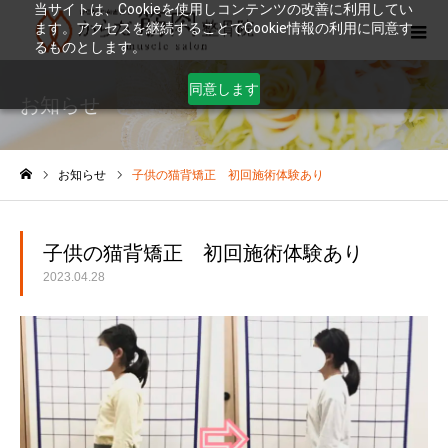
当サイトは、Cookieを使用しコンテンツの改善に利用してい
ます。アクセスを継続することでCookie情報の利用に同意す
るものとします。
同意します
お知らせ
お知らせ
子供の猫背矯正 初回施術体験あり
ホーム
子供の猫背矯正 初回施術体験あり
2023.04.28