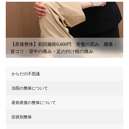
円 骨盤の歪み、腰痛・
【鍼灸初回治療】6,600円〜 腰
け根の痛み
こり・首こり・頭痛・眼精疲労
からだの不思議
当院の整体について
産前産後の整体について
症状別整体