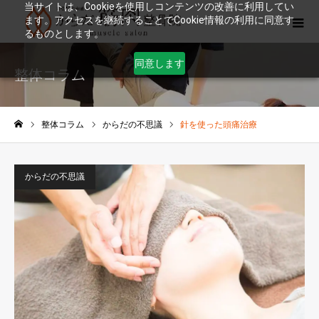
当サイトは、Cookieを使用しコンテンツの改善に利用してい
ます。アクセスを継続することでCookie情報の利用に同意す
るものとします。
同意します
整体コラム
整体コラム
からだの不思議
針を使った頭痛治療
ホーム
からだの不思議