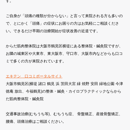
す。
ご自身が「頭痛の種類が分からない」と言って来院される方も多いの
で、とにかく「頭痛」の症状にお困りの方はお気軽にご相談くださ
い。できるだけ早期の治療開始が症状改善の近道です。
からだ筋肉整体院は大阪市鶴見区横堤にある整体院・鍼灸院ですが、
お隣の城東区や大東市、東大阪市、守口市、大阪市内などからも口コ
ミで多くの方が来院されています。
エキテン 口コミポータルサイト
大阪市鶴見区(横堤 諸口 鶴見 浜 茨田大宮 緑 焼野 安田 緑地公園 今津
徳庵 放出、今福鶴見)の整体・鍼灸・カイロプラクティックならから
だ筋肉整体院・鍼灸院
交通事故治療(むちうち等)、むちうち症、 骨盤矯正、産後骨盤矯正、
腰痛、頭痛治療はご相談ください。