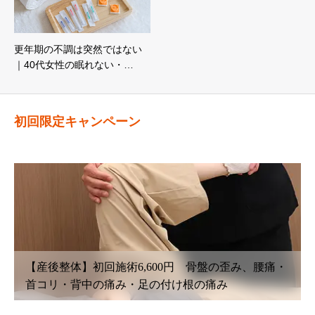
更年期の不調は突然ではない
｜40代女性の眠れない・…
初回限定キャンペーン
、腰痛・
【鍼灸初回治療】6,600円〜 腰痛・坐骨神経痛
こり・首こり・頭痛・眼精疲労