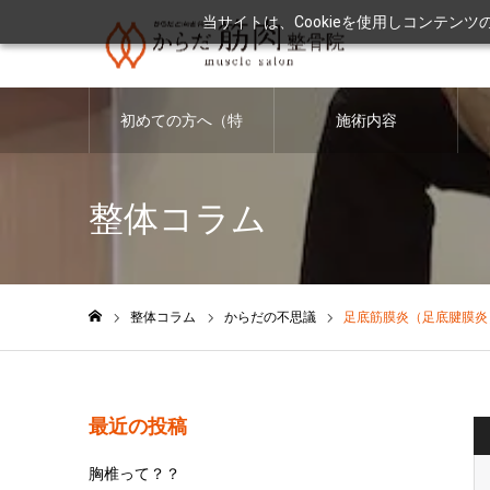
当サイトは、Cookieを使用しコンテン
初めての方へ（特
施術内容
徴・料金につい
整体コラム
て）
整体コラム
からだの不思議
足底筋膜炎（足底腱膜炎
ホーム
最近の投稿
胸椎って？？