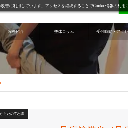
ツの改善に利用しています。アクセスを継続することでCookie情報の利
院長紹介
整体コラム
受付時間・アク
ス
）
からだの不思議