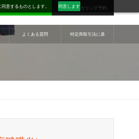
用に同意するものとします。
同意します
お友達登録はコチラ
無料カウンセリング予約
セ
よくある質問
特定商取引法に基
づく表示について