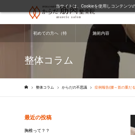
当サイトは、Cookieを使用しコンテン
初めての方へ（特
施術内容
徴・料金につい
整体コラム
て）
整体コラム
からだの不思議
症例報告(腰～首の重だる
ホーム
最近の投稿
胸椎って？？