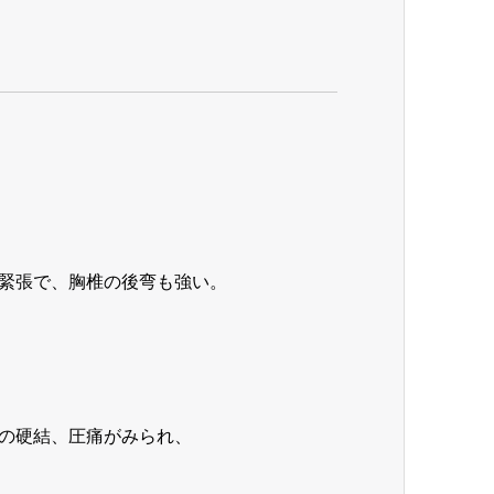
緊張で、胸椎の後弯も強い。
の硬結、圧痛がみられ、