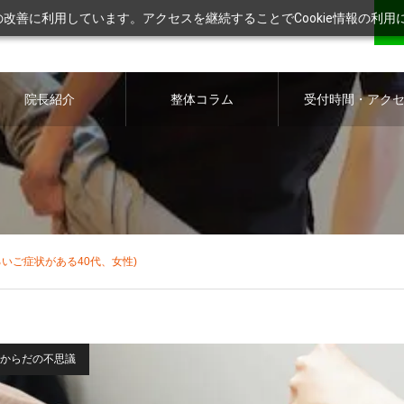
ツの改善に利用しています。アクセスを継続することでCookie情報の利
院長紹介
整体コラム
受付時間・アク
ス
いご症状がある40代、女性)
からだの不思議