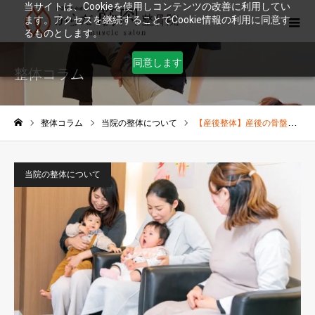
当サイトは、Cookieを使用しコンテンツの改善に利用してい
ます。アクセスを継続することでCookie情報の利用に同意す
るものとします。
同意します
整体コラム
整体コラム
当院の整体について
【産後整体】産後の骨盤矯正
ホーム
当院の整体について