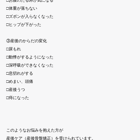
□お腹のたるみが気になる
□体重が落ちない
□ズボンが入らなくなった
□ヒップが下がった
③産後のからだの変化
□尿もれ
□動悸がするようになった
□深呼吸ができなくなった
□息切れがする
□めまい、頭痛
□産後うつ
□痔になった
このようなお悩みを抱えた方が
産後ケア（産後骨盤矯正）を受けられています。