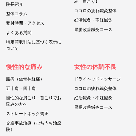
み、肩こり】
院長紹介
ココロの疲れ鍼灸整体
整体コラム
妊活鍼灸・不妊鍼灸
受付時間・アクセス
胃腸改善鍼灸コース
よくある質問
特定商取引法に基づく表示に
ついて
慢性的な痛み
女性の体調不良
腰痛（坐骨神経痛）
ドライヘッドマッサージ
五十肩・四十肩
ココロの疲れ鍼灸整体
慢性的な肩こり・首こりでお
妊活鍼灸・不妊鍼灸
悩みの方へ
胃腸改善鍼灸コース
ストレートネック矯正
交通事故治療（むちうち治療
院）