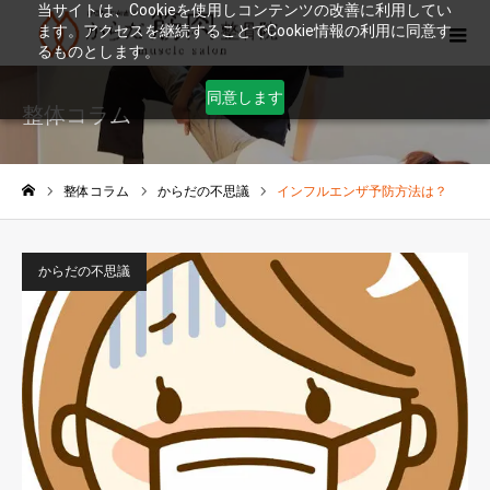
当サイトは、Cookieを使用しコンテンツの改善に利用してい
ます。アクセスを継続することでCookie情報の利用に同意す
るものとします。
同意します
整体コラム
整体コラム
からだの不思議
インフルエンザ予防方法は？
ホーム
からだの不思議