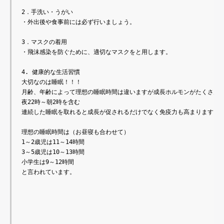
2．手洗い・うがい

・外出後や食事前には必ず行いましょう。

3．マスクの着用

・飛沫感染を防ぐために、適切なマスクをと用します。

4. 健康的な生活習慣

大切なのは睡眠！！！

月齢、年齢によって理想の睡眠時間は違いますが成長ホルモンがたくさん出
夜22時～朝2時を含む

連続した睡眠を取れると成長が促されるだけでなく免疫力も高まります！

理想の睡眠時間は（お昼寝も合わせて）

1～2歳児は11～14時間

3～5歳児は10～13時間

小学生は9～12時間

と言われています。
