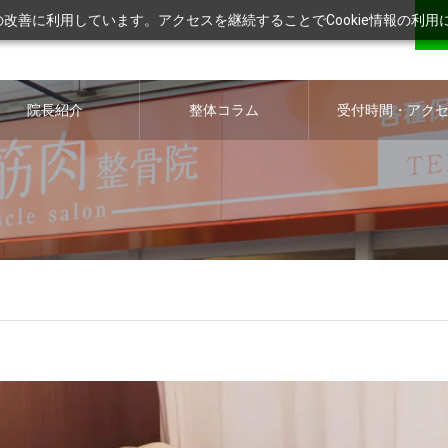
ツの改善に利用しています。アクセスを継続することでCookie情報の利
院長紹介
整体コラム
受付時間・アク
ス