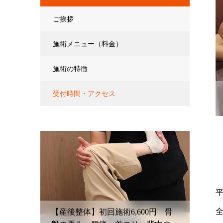
ご挨拶
施術メニュー（料金）
施術の特徴
受付時間・アクセス
平
00円 骨
【鍼灸初回治療】6,600円〜 腰
【産