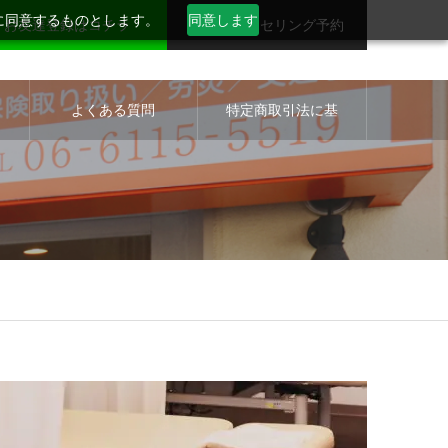
用に同意するものとします。
同意します
お友達登録はコチラ
無料カウンセリング予約
セ
よくある質問
特定商取引法に基
づく表示について