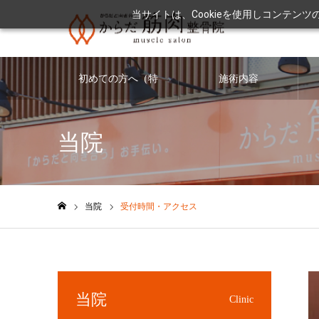
当サイトは、Cookieを使用しコンテン
初めての方へ（特
施術内容
徴・料金につい
当院
て）
当院
受付時間・アクセス
ホーム
当院
Clinic