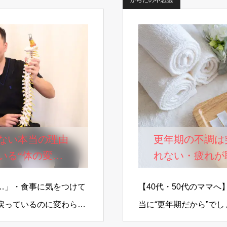
からだの不思議
ない本当の理由
更年期の不調は
いる“体の変
れない・疲れが
…」・食事に気をつけて
【40代・50代のママ
戻っているのに変わらな
当に“更年期だから”で
…
院・鍼灸院です。40代