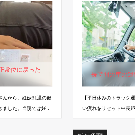
で正常位に戻った
長時間の車の運
さんから、妊娠31週の健
【平日休みのトラック
きました。当院では妊娠
い疲れをリセット中長
え…
物流を支える大切な役