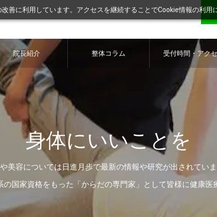
ツの改善に利用しています。アクセスを継続することでCookie情報の利
院長紹介
整体コラム
受付時間・アク
ス
身体にいいことを
や美容については日進月歩で最新の情報や研究が出されていま
系の国家資格をもった「からだの専門家」として皆様に健康医