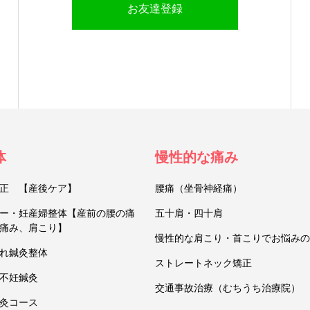
お友達登録
体
慢性的な痛み
正 【産後ケア】
腰痛（坐骨神経痛）
ー・妊産婦整体【産前の腰の痛
五十肩・四十肩
痛み、肩こり】
慢性的な肩こり・首こりでお悩みの
れ鍼灸整体
ストレートネック矯正
不妊鍼灸
交通事故治療（むちうち治療院）
灸コース