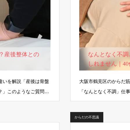
？産後整体との
なんとなく不調
しれません｜4
とは
違いを解説「産後は骨盤
大阪市鶴見区のからだ筋
？」このようなご質問を
「なんとなく不調」仕
と・疲れが抜けない・
からだの不思議