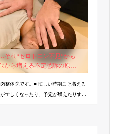
…それ“セロトニン不足”かも
0代から増える不定愁訴の原因
肉整体院です。■ 忙しい時期こそ増える
事が忙しくなったり、予定が増えたりする
眠…