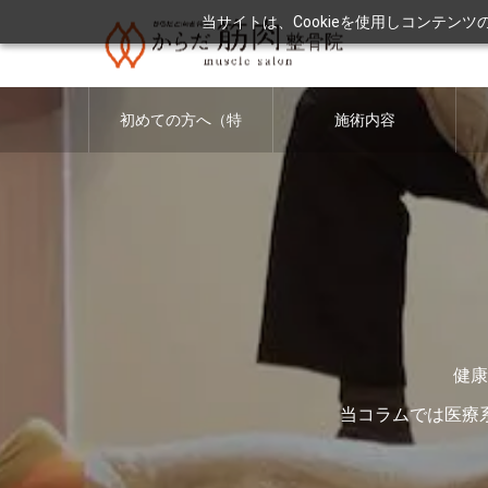
当サイトは、Cookieを使用しコンテン
初めての方へ（特
施術内容
徴・料金につい
て）
健康
当コラムでは医療