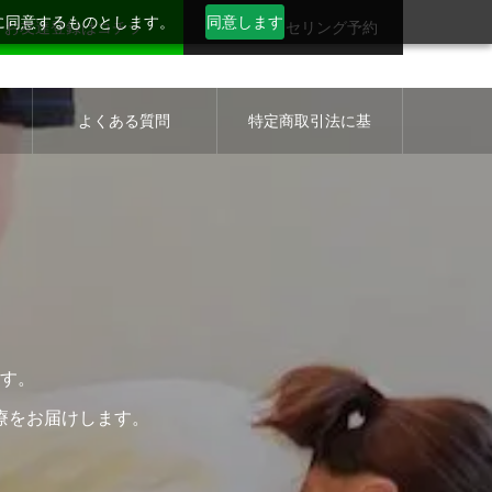
用に同意するものとします。
同意します
お友達登録はコチラ
無料カウンセリング予約
セ
よくある質問
特定商取引法に基
づく表示について
す。
療をお届けします。