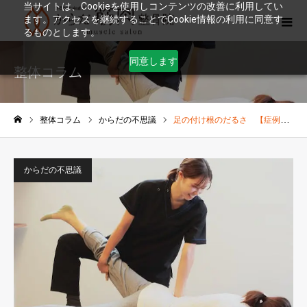
当サイトは、Cookieを使用しコンテンツの改善に利用してい
ます。アクセスを継続することでCookie情報の利用に同意す
るものとします。
同意します
整体コラム
整体コラム
からだの不思議
足の付け根のだるさ 【症例報告】
ホーム
からだの不思議