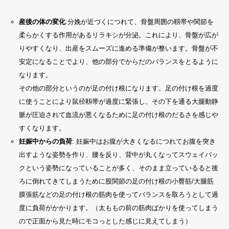
産後の体の変化
:分娩が近づくにつれて、骨盤周囲の靱帯や関節を
柔らかくする作用があるリラキシが分泌。これにより、骨盤が広が
りやすくなり、出産をスムーズに進める準備が整います。骨盤が不
安定になることでより、他の部分でからだのバランスをとるように
なります。
その他の部分というのが足の付け根になります。足の付け根を過度
に使うことにより鼠径靱帯が過度に緊張し、その下を通る大腿動静
脈が圧迫されて血流が悪くなるために足の付け根のだるさを感じや
すくなります。
妊娠中からの負荷
: 妊娠中はお腹が大きくなるにつれてお腹を突き
出すような姿勢を作り、腰を反り、背中が丸くなってスウェイバッ
クという姿勢になっていることが多く、そのまま立っているると後
ろに倒れてきてしまうために股関節の足の付け根の小臀筋/大腿筋
膜張筋などの足の付け根の筋肉を使ってバランスを取ろうとして過
度に負荷がかかります。（太ももの前の筋肉ばかりを使ってしまう
ので正面から見た時にモコっとした感じに見えてしまう）