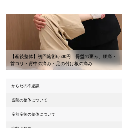
・
【鍼灸初回治療】6,600円〜 腰痛・坐骨神経痛・肩
こり・首こり・頭痛・眼精疲労
からだの不思議
当院の整体について
産前産後の整体について