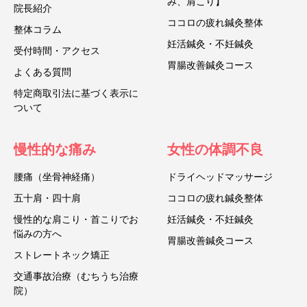
み、肩こり】
院長紹介
ココロの疲れ鍼灸整体
整体コラム
妊活鍼灸・不妊鍼灸
受付時間・アクセス
胃腸改善鍼灸コース
よくある質問
特定商取引法に基づく表示に
ついて
慢性的な痛み
女性の体調不良
腰痛（坐骨神経痛）
ドライヘッドマッサージ
五十肩・四十肩
ココロの疲れ鍼灸整体
慢性的な肩こり・首こりでお
妊活鍼灸・不妊鍼灸
悩みの方へ
胃腸改善鍼灸コース
ストレートネック矯正
交通事故治療（むちうち治療
院）