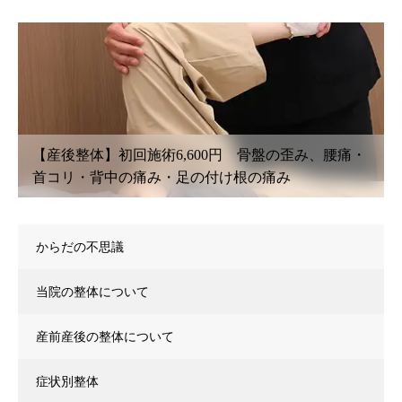
骨盤の歪み、腰痛・
【鍼灸初回治療】6,600円〜 腰痛・
の痛み
こり・首こり・頭痛・眼精疲労
からだの不思議
当院の整体について
産前産後の整体について
症状別整体