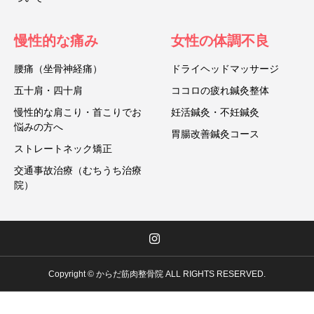
慢性的な痛み
女性の体調不良
腰痛（坐骨神経痛）
ドライヘッドマッサージ
五十肩・四十肩
ココロの疲れ鍼灸整体
慢性的な肩こり・首こりでお
妊活鍼灸・不妊鍼灸
悩みの方へ
胃腸改善鍼灸コース
ストレートネック矯正
交通事故治療（むちうち治療
院）
Copyright © からだ筋肉整骨院 ALL RIGHTS RESERVED.