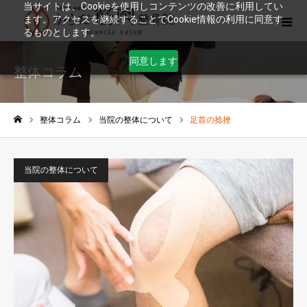
当サイトは、Cookieを使用しコンテンツの改善に利用してい
ます。アクセスを継続することでCookie情報の利用に同意す
るものとします。
同意します
整体コラム
整体コラム
当院の整体について
足首の捻挫
ホーム
当院の整体について