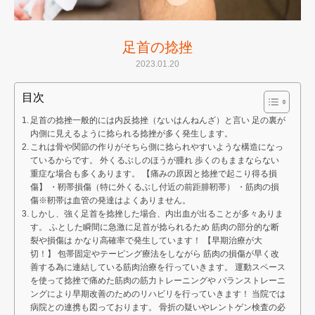
足首の捻挫
2023.01.20
目次
足首の捻挫一般的には内反捻挫（ないはんねんざ）と言い 足の裏が
内側に見えるように捻られる捻挫が多く発生します。
これは骨や関節の作りがそちら側に捻られやすいような構造になっ
ているからです。 外くるぶしのほうが腫れ 歩くのもままならない
重症な場合も多くあります。 【痛みの原因と捻挫で起こり得る損
傷】 ・靭帯損傷（特に外くるぶし付近の前距腓靭帯） ・筋肉の損
傷※靭帯は血管の発達はよくありません。
しかし、強く足首を捻挫した場合、内出血が出ることが多々ありま
す。 ふとした瞬間に急激に足首が捻られるため 筋肉の部分的な断
裂や損傷は かなり高確率で発生しています！ 【早期治療が大
切！】 包帯固定やテーピング療法をしながら 筋肉の損傷が早く改
善する為に連結している筋肉治療を行っていきます。 運動スペース
を使って捻挫で痛めた筋肉の筋力トレーニングや バランストレーニ
ングにより早期改善のためのリハビリを行っていきます！ 当院では
病院との連携も図っております。 骨折の疑いやレントゲン検査の必