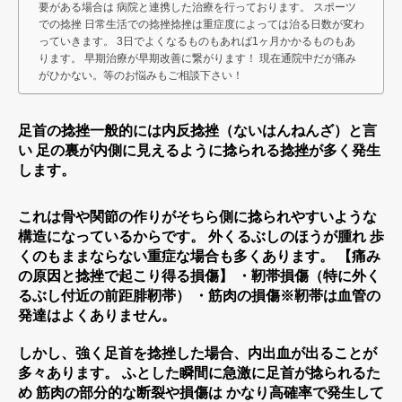
要がある場合は 病院と連携した治療を行っております。 スポーツ
での捻挫 日常生活での捻挫捻挫は重症度によっては治る日数が変わ
っていきます。 3日でよくなるものもあれば1ヶ月かかるものもあ
ります。 早期治療が早期改善に繋がります！ 現在通院中だが痛み
がひかない。等のお悩みもご相談下さい！
足首の捻挫一般的には内反捻挫（ないはんねんざ）と言
い 足の裏が内側に見えるように捻られる捻挫が多く発生
します。
これは骨や関節の作りがそちら側に捻られやすいような
構造になっているからです。 外くるぶしのほうが腫れ 歩
くのもままならない重症な場合も多くあります。 【痛み
の原因と捻挫で起こり得る損傷】 ・靭帯損傷（特に外く
るぶし付近の前距腓靭帯） ・筋肉の損傷※靭帯は血管の
発達はよくありません。
しかし、強く足首を捻挫した場合、内出血が出ることが
多々あります。 ふとした瞬間に急激に足首が捻られるた
め 筋肉の部分的な断裂や損傷は かなり高確率で発生して