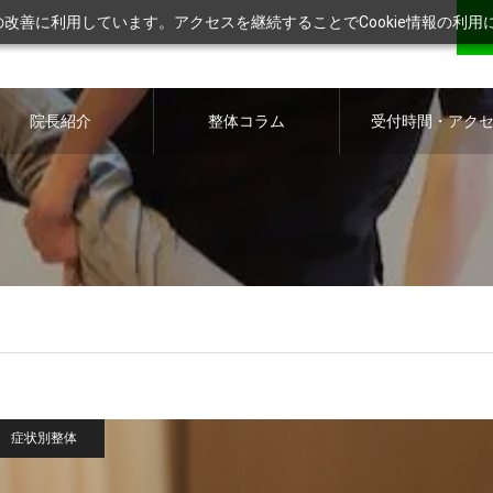
ツの改善に利用しています。アクセスを継続することでCookie情報の利
院長紹介
整体コラム
受付時間・アク
ス
症状別整体