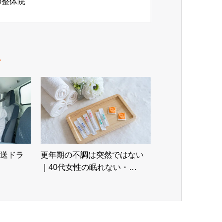
の整体院
ム
送ドラ
更年期の不調は突然ではない
｜40代女性の眠れない・…