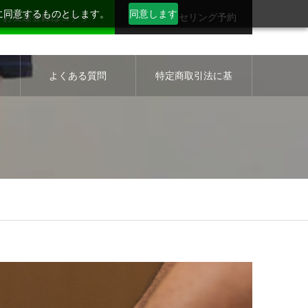
用に同意するものとします。
同意します
お友達登録はコチラ
無料カウンセリング予約
セ
よくある質問
特定商取引法に基
づく表示について