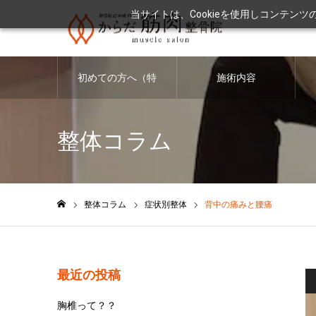
当サイトは、Cookieを使用しコンテン
初めての方へ（特
施術内容
徴・料金につい
整体コラム
て）
整体コラム
症状別整体
背中の痛みと腰痛
ホーム
最近の投稿
胸椎って？？