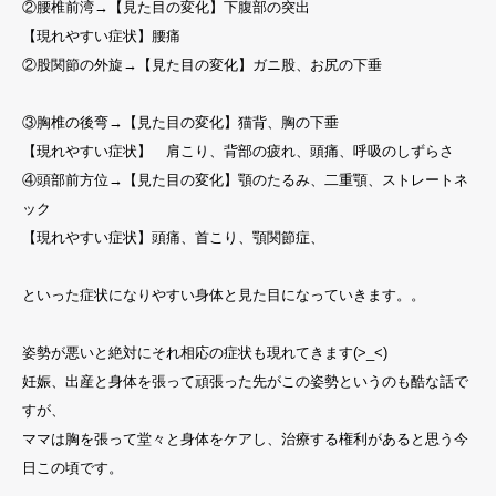
②腰椎前湾→【見た目の変化】下腹部の突出
【現れやすい症状】腰痛
②股関節の外旋→【見た目の変化】ガニ股、お尻の下垂
③胸椎の後弯→【見た目の変化】猫背、胸の下垂
【現れやすい症状】 肩こり、背部の疲れ、頭痛、呼吸のしずらさ
④頭部前方位→【見た目の変化】顎のたるみ、二重顎、ストレートネ
ック
【現れやすい症状】頭痛、首こり、顎関節症、
といった症状になりやすい身体と見た目になっていきます。。
姿勢が悪いと絶対にそれ相応の症状も現れてきます(>_<)
妊娠、出産と身体を張って頑張った先がこの姿勢というのも酷な話で
すが、
ママは胸を張って堂々と身体をケアし、治療する権利があると思う今
日この頃です。