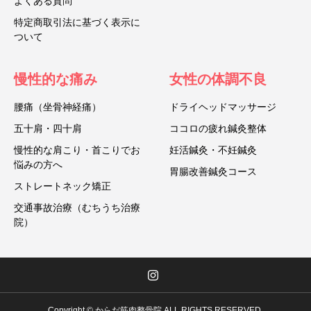
よくある質問
特定商取引法に基づく表示に
ついて
慢性的な痛み
女性の体調不良
腰痛（坐骨神経痛）
ドライヘッドマッサージ
五十肩・四十肩
ココロの疲れ鍼灸整体
慢性的な肩こり・首こりでお
妊活鍼灸・不妊鍼灸
悩みの方へ
胃腸改善鍼灸コース
ストレートネック矯正
交通事故治療（むちうち治療
院）
Copyright © からだ筋肉整骨院 ALL RIGHTS RESERVED.