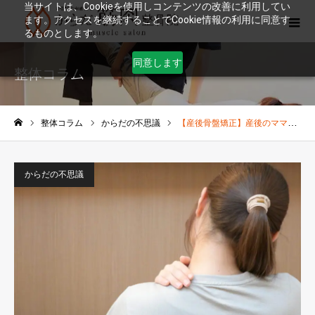
当サイトは、Cookieを使用しコンテンツの改善に利用してい
ます。アクセスを継続することでCookie情報の利用に同意す
るものとします。
同意します
整体コラム
整体コラム
からだの不思議
【産後骨盤矯正】産後のママさんによくある姿勢
ホーム
からだの不思議