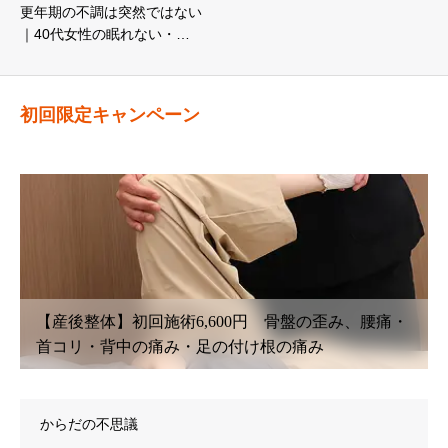
更年期の不調は突然ではない
｜40代女性の眠れない・…
初回限定キャンペーン
み、腰痛・
【鍼灸初回治療】6,600円〜 腰痛・坐骨神経痛
こり・首こり・頭痛・眼精疲労
からだの不思議