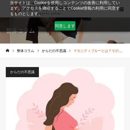
当サイトは、Cookieを使用しコンテンツの改善に利用してい
ます。アクセスを継続することでCookie情報の利用に同意す
るものとします。
同意します
整体コラム
整体コラム
からだの不思議
マタニティブルーとは？その理解と対策
ホーム
からだの不思議