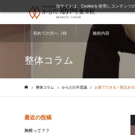
当サイトは、Cookieを使用しコンテン
初めての方へ（特
施術内容
徴・料金につい
整体コラム
て）
整体コラム
からだの不思議
お家でできる！夜泣きの
ホーム
最近の投稿
胸椎って？？