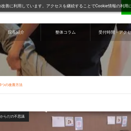
ツの改善に利用しています。アクセスを継続することでCookie情報の利
院長紹介
整体コラム
受付時間・アク
ス
3つの改善方法
からだの不思議