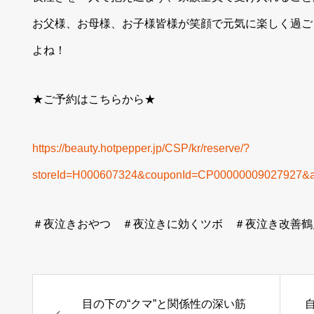
お父様、お母様、お子様皆様が笑顔で元気に楽しく過ご
よね！
★ご予約はこちらから★
https://beauty.hotpepper.jp/CSP/kr/reserve/?
storeId=H000607324&couponId=CP00000009027927&
＃夜泣きおやつ ＃夜泣きに効くツボ ＃夜泣き改善鶴
目の下の“クマ”と関係性の深い筋