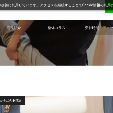
ツの改善に利用しています。アクセスを継続することでCookie情報の利
院長紹介
整体コラム
受付時間・アク
ス
からだの不思議