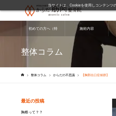
当サイトは、Cookieを使用しコンテン
初めての方へ（特
施術内容
徴・料金につい
整体コラム
て）
整体コラム
からだの不思議
【胸郭出口症候群】
ホーム
最近の投稿
胸椎って？？