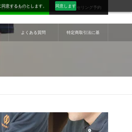
用に同意するものとします。
同意します
お友達登録はコチラ
無料カウンセリング予約
セ
よくある質問
特定商取引法に基
づく表示について