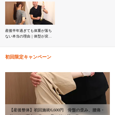
産後半年過ぎても体重が落ち
ない本当の理由｜体型が戻…
初回限定キャンペーン
の歪み、腰痛・
【鍼灸初回治療】6,600円〜 腰痛・坐骨神