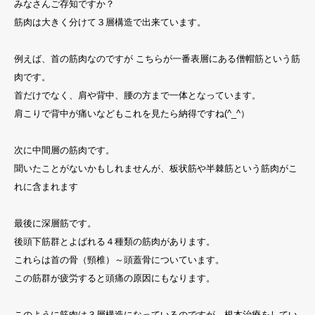
みなさんご存知ですか？
筋肉は大きく分けて３層構造で出来ています。
例えば、首の筋肉なのですが こちらが一番表層にある僧帽筋という筋
肉です。
首だけでなく、肩や背中、腰の方まで一体となっています。
肩こりで背中が痛いなどもこれを見たら納得ですね(^_^）
次に中間層の筋肉です。
聞いたことがないかもしれませんが、板状筋や半棘筋という筋肉がこ
れに含まれます
最後に深層筋です。
後頭下筋群とよばれる４種類の筋肉があります。
これらは首の骨（頸椎）～頭蓋骨についています。
この筋群が疲労すると頭痛の原因にもなります。
このように筋肉は３層構造になっているのですが、根本治療をしてい