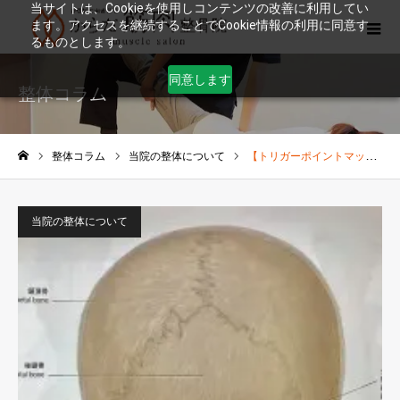
当サイトは、Cookieを使用しコンテンツの改善に利用してい
ます。アクセスを継続することでCookie情報の利用に同意す
るものとします。
同意します
整体コラム
整体コラム
当院の整体について
【トリガーポイントマッサージ】筋肉は3層構造
ホーム
当院の整体について